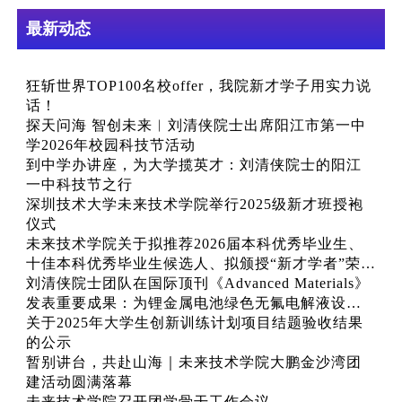
最新动态
狂斩世界TOP100名校offer，我院新才学子用实力说
话！
探天问海 智创未来︱刘清侠院士出席阳江市第一中
学2026年校园科技节活动
到中学办讲座，为大学揽英才：刘清侠院士的阳江
一中科技节之行
深圳技术大学未来技术学院举行2025级新才班授袍
仪式
未来技术学院关于拟推荐2026届本科优秀毕业生、
十佳本科优秀毕业生候选人、拟颁授“新才学者”荣誉
称号名单的公示
刘清侠院士团队在国际顶刊《Advanced Materials》
发表重要成果：为锂金属电池绿色无氟电解液设计
提供新范式
关于2025年大学生创新训练计划项目结题验收结果
的公示
暂别讲台，共赴山海｜未来技术学院大鹏金沙湾团
建活动圆满落幕
未来技术学院召开团学骨干工作会议