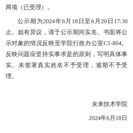
两项（已受理）。
公示期为
2024
年
6
月
18
日至
6
月
20
日
17:30
止。如有异议，请于公示期间实名、书面将公
示对象的情况反映至学院行政办公室
C1-804
。
反映问题应坚持实事求是的原则，写明具体事
实。未签署真实姓名不予受理，逾期不予受
理。
未来技术学院
2024
年
6
月
18
日