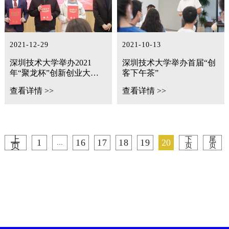
2021-12-29
2021-10-13
深圳技术大学举办2021
深圳技术大学举办首届“创
年“聚龙杯”创新创业大赛
客下午茶”
暨2022年“挑战杯”（创业
查看详情 >>
查看详情 >>
赛）校内选拔赛颁奖仪式
上
下
尾
1
16
17
18
19
20
...
页
页
页